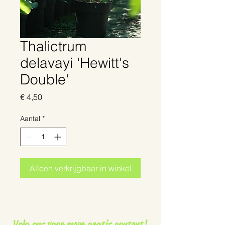
Thalictrum
delavayi 'Hewitt's
Double'
Prijs
€ 4,50
Aantal
*
Alleen verkrijgbaar in winkel
Volg ons voor meer gratis content!