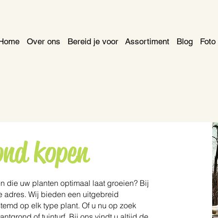
Home
Over ons
Bereid je voor
Assortiment
Blog
Foto 
ond kopen
n die uw planten optimaal laat groeien? Bij
te adres. Wij bieden een uitgebreid
temd op elk type plant. Of u nu op zoek
tgrond of tuinturf. Bij ons vindt u altijd de