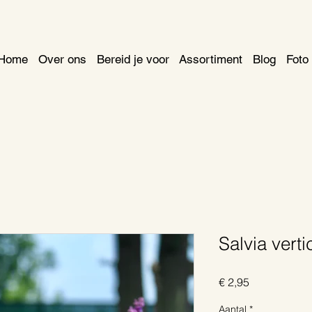
Home
Over ons
Bereid je voor
Assortiment
Blog
Foto 
Salvia verti
Prijs
€ 2,95
Aantal
*