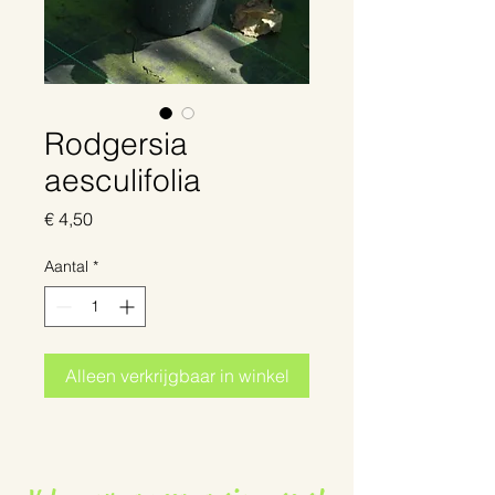
Rodgersia
aesculifolia
Prijs
€ 4,50
Aantal
*
Alleen verkrijgbaar in winkel