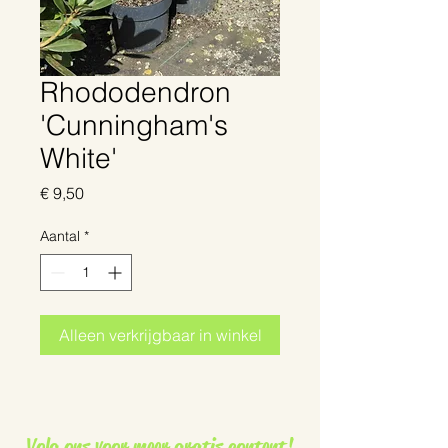
Rhododendron
'Cunningham's
White'
Prijs
€ 9,50
Aantal
*
Alleen verkrijgbaar in winkel
Volg ons voor meer gratis content!