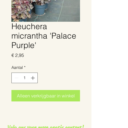
Heuchera
micrantha 'Palace
Purple'
Prijs
€ 2,95
Aantal
*
Alleen verkrijgbaar in winkel
Volg ons voor meer gratis content!