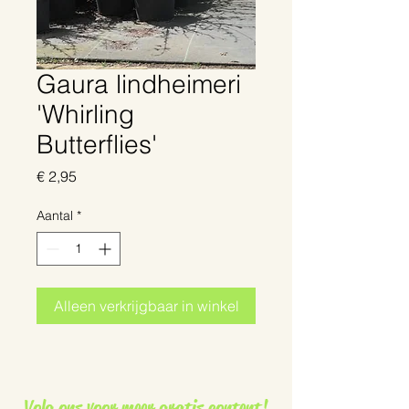
Gaura lindheimeri
'Whirling
Butterflies'
Prijs
€ 2,95
Aantal
*
Alleen verkrijgbaar in winkel
Volg ons voor meer gratis content!