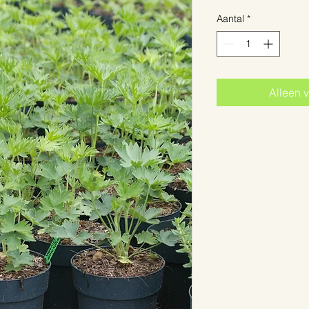
Aantal
*
Alleen v