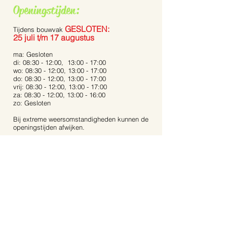
De Pennisetum 
Openingstijden:
Bunny Tails’
GESLOTEN:
Tijdens bouwvak
25 juli t/m 17 augustus
ma: Gesloten
di: 08:30 - 12:00, 13:00 - 17:00
wo: 08:30 - 12:00, 13:00 - 17:00
do: 08:30 - 12:00, 13:00 - 17:00
vrij: 08:30 - 12:00, 13:00 - 17:00
za: 08:30 - 12:00, 13:00 - 16:00
zo: Gesloten
Bij extreme weersomstandigheden kunnen de
openingstijden afwijken.
Op feestdagen zijn wij gesloten.
Contact:
Dijkstraat 40
5721 AR, Asten
Noord-Brabant
06-53 31 94 68
info@aartstuinplanten.nl