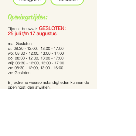
Grauwe vliegenvanger
De Pennisetum 
Openingstijden:
Bunny Tails’
GESLOTEN:
Tijdens bouwvak
25 juli t/m 17 augustus
ma: Gesloten
di: 08:30 - 12:00, 13:00 - 17:00
wo: 08:30 - 12:00, 13:00 - 17:00
do: 08:30 - 12:00, 13:00 - 17:00
vrij: 08:30 - 12:00, 13:00 - 17:00
za: 08:30 - 12:00, 13:00 - 16:00
zo: Gesloten
Bij extreme weersomstandigheden kunnen de
openingstijden afwijken.
Op feestdagen zijn wij gesloten.
Contact:
Dijkstraat 40
5721 AR, Asten
Noord-Brabant
06-53 31 94 68