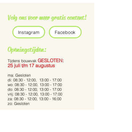
Volg ons voor meer gratis content!
Instagram
Facebook
Grauwe vliegenvanger
De Pennisetum 
Openingstijden:
Bunny Tails’
GESLOTEN:
Tijdens bouwvak
25 juli t/m 17 augustus
ma: Gesloten
di: 08:30 - 12:00, 13:00 - 17:00
wo: 08:30 - 12:00, 13:00 - 17:00
do: 08:30 - 12:00, 13:00 - 17:00
vrij: 08:30 - 12:00, 13:00 - 17:00
za: 08:30 - 12:00, 13:00 - 16:00
zo: Gesloten
Bij extreme weersomstandigheden kunnen de
openingstijden afwijken.
Op feestdagen zijn wij gesloten.