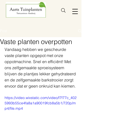
Post
Vaste planten overpotten
Vandaag hebben we gescheurde 
vaste planten opgepot met onze 
oppotmachine. Snel en efficiënt! Met 
ons zelfgemaakte sproeisysteem 
blijven de plantjes lekker gehydrateerd 
en de zelfgemaakte barkstrooier zorgt 
ervoor dat er geen onkruid kan kiemen. 
https://video.wixstatic.com/video/f7f77c_402
5993b55ce4fa8a1a90019fcb8a5b1/720p/m
p4/file.mp4