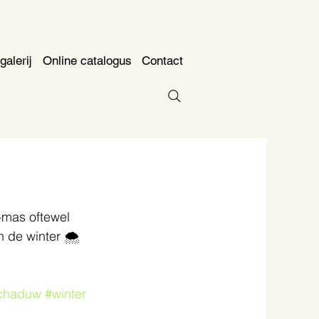
galerij
Online catalogus
Contact
-mas oftewel 
n de winter 🌨
n
chaduw
#winter