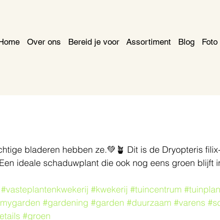
Home
Over ons
Bereid je voor
Assortiment
Blog
Foto 
htige bladeren hebben ze.💚🪴 Dit is de Dryopteris filix
en ideale schaduwplant die ook nog eens groen blijft i
#vasteplantenkwekerij
#kwekerij
#tuincentrum
#tuinpla
#mygarden
#gardening
#garden
#duurzaam
#varens
#s
etails
#groen