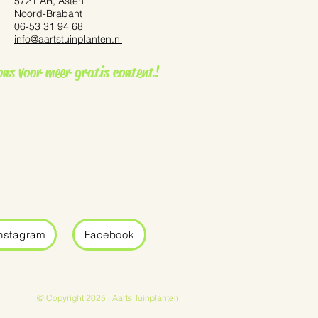
5721 AR, Asten
Noord-Brabant
06-53 31 94 68
info@aartstuinplanten.nl
ennisetum ‘Red Bunny
ons voor meer gratis content!
nstagram
Facebook
© Copyright 2025 | Aarts Tuinplanten