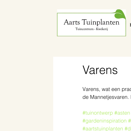
Varens
Varens, wat een prac
de Mannetjesvaren. E
#tuinontwerp
#asten
#gardeninspiration
#aartstuinplanten
#d