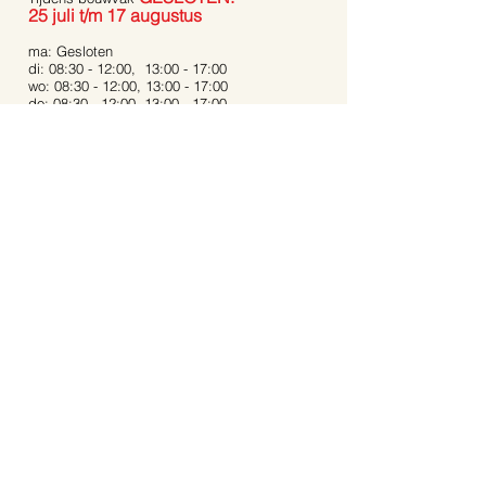
25 juli t/m 17 augustus
ma: Gesloten
di: 08:30 - 12:00, 13:00 - 17:00
wo: 08:30 - 12:00, 13:00 - 17:00
do: 08:30 - 12:00, 13:00 - 17:00
vrij: 08:30 - 12:00, 13:00 - 17:00
za: 08:30 - 12:00, 13:00 - 16:00
zo: Gesloten
Bij extreme weersomstandigheden kunnen de
openingstijden afwijken.
Op feestdagen zijn wij gesloten.
Contact:
Dijkstraat 40
5721 AR, Asten
Noord-Brabant
06-53 31 94 68
info@aartstuinplanten.nl