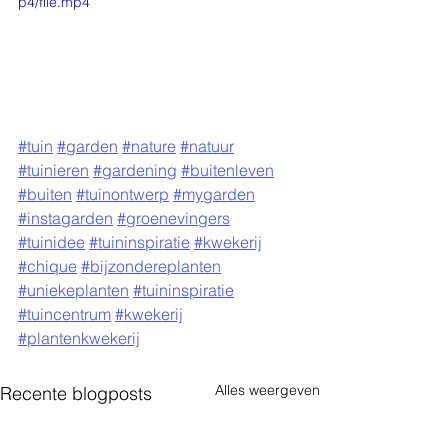
p4/file.mp4
#tuin
#garden
#nature
#natuur
#tuinieren
#gardening
#buitenleven
#buiten
#tuinontwerp
#mygarden
#instagarden
#groenevingers
#tuinidee
#tuininspiratie
#kwekerij
#chique
#bijzondereplanten
#uniekeplanten
#tuininspiratie
#tuincentrum
#kwekerij
#plantenkwekerij
Alles weergeven
Recente blogposts