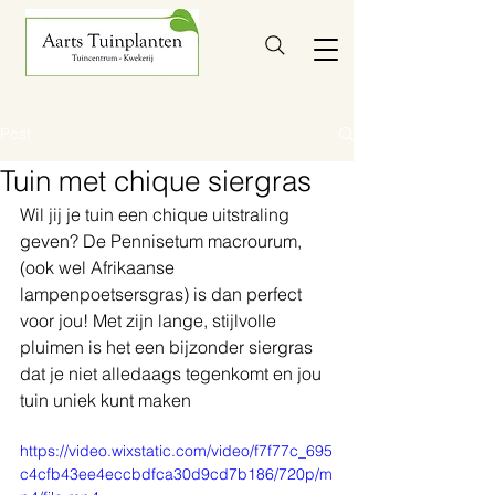
Post
Tuin met chique siergras
Wil jij je tuin een chique uitstraling 
geven? De Pennisetum macrourum, 
(ook wel Afrikaanse 
lampenpoetsersgras) is dan perfect 
voor jou! Met zijn lange, stijlvolle 
pluimen is het een bijzonder siergras 
dat je niet alledaags tegenkomt en jou 
tuin uniek kunt maken
https://video.wixstatic.com/video/f7f77c_695
c4cfb43ee4eccbdfca30d9cd7b186/720p/m