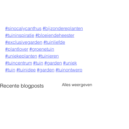
#sinocalycanthus
#bijzondereplanten
#tuininspiratie
#bloeiendeheester
#exclusivegarden
#tuinliefde
#plantlover
#groenetuin
#uniekeplanten
#tuinieren
#tuincentrum
#tuin
#garden
#uniek
#tuin
#tuinidee
#garden
#tuinontwerp
Alles weergeven
Recente blogposts