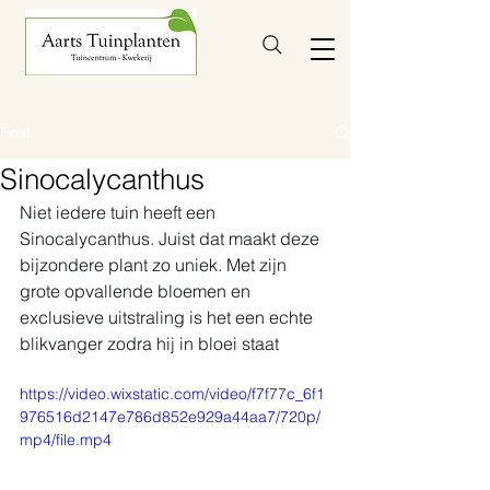
Post
Sinocalycanthus
Niet iedere tuin heeft een 
Sinocalycanthus. Juist dat maakt deze 
bijzondere plant zo uniek. Met zijn 
grote opvallende bloemen en 
exclusieve uitstraling is het een echte 
blikvanger zodra hij in bloei staat
https://video.wixstatic.com/video/f7f77c_6f1
976516d2147e786d852e929a44aa7/720p/
mp4/file.mp4