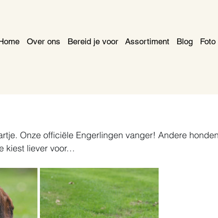
Home
Over ons
Bereid je voor
Assortiment
Blog
Foto 
rtje. Onze officiële Engerlingen vanger! Andere honden
e kiest liever voor…