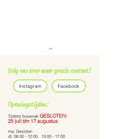
Volg ons voor meer gratis content!
Instagram
Facebook
Grauwe vliegenvanger
De Pennisetum 
Openingstijden:
Bunny Tails’
GESLOTEN:
Tijdens bouwvak
25 juli t/m 17 augustus
ma: Gesloten
di: 08:30 - 12:00, 13:00 - 17:00