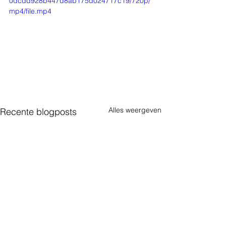
0dcdd928b447d8ab175d024717c19/720p/
mp4/file.mp4
Alles weergeven
Recente blogposts