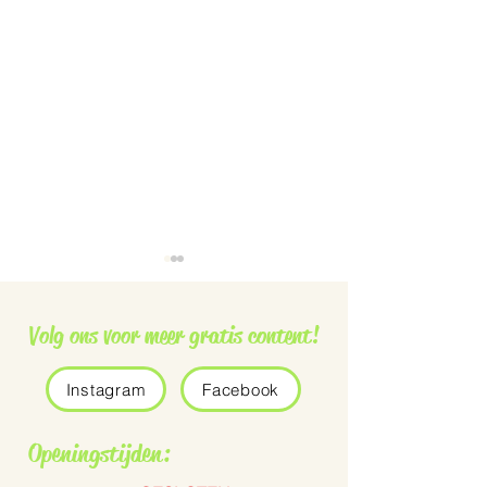
Volg ons voor meer gratis content!
Instagram
Facebook
Grauwe vliegenvanger
De Pennisetum 
Openingstijden:
Bunny Tails’