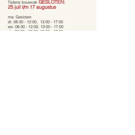
GESLOTEN:
Tijdens bouwvak
25 juli t/m 17 augustus
ma: Gesloten
di: 08:30 - 12:00, 13:00 - 17:00
wo: 08:30 - 12:00, 13:00 - 17:00
do: 08:30 - 12:00, 13:00 - 17:00
vrij: 08:30 - 12:00, 13:00 - 17:00
za: 08:30 - 12:00, 13:00 - 16:00
zo: Gesloten
Bij extreme weersomstandigheden kunnen de
openingstijden afwijken.
Op feestdagen zijn wij gesloten.
Contact:
Dijkstraat 40
5721 AR, Asten
Noord-Brabant
06-53 31 94 68
info@aartstuinplanten.nl