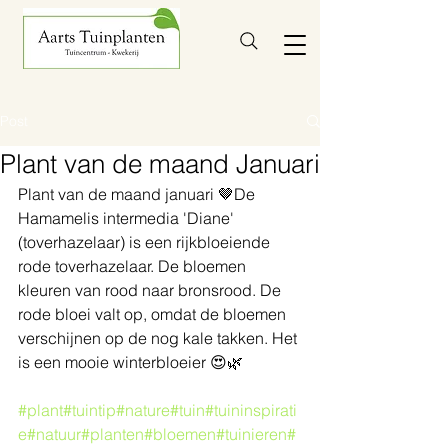
Post
Plant van de maand Januari
Plant van de maand januari 🤎De 
Hamamelis intermedia 'Diane' 
(toverhazelaar) is een rijkbloeiende 
rode toverhazelaar. De bloemen 
kleuren van rood naar bronsrood. De 
rode bloei valt op, omdat de bloemen 
verschijnen op de nog kale takken. Het 
is een mooie winterbloeier 😍🌿
#plant
#tuintip
#nature
#tuin
#tuininspirati
e
#natuur
#planten
#bloemen
#tuinieren
#