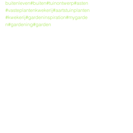
buitenleven
#buiten
#tuinontwerp
#asten
#vasteplantenkwekerij
#aartstuinplanten
#kwekerij
#gardeninspiration
#mygarde
n
#gardening
#garden