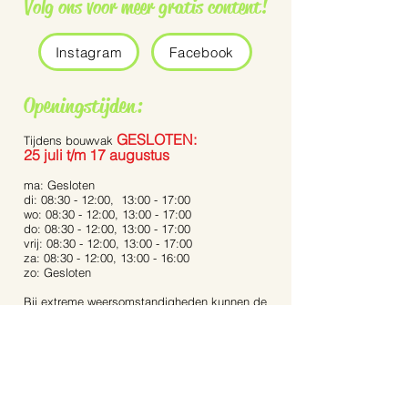
Volg ons voor meer gratis content!
Instagram
Facebook
Grauwe vliegenvanger
De Pennisetum 
Openingstijden:
Bunny Tails’
GESLOTEN:
Tijdens bouwvak
25 juli t/m 17 augustus
ma: Gesloten
di: 08:30 - 12:00, 13:00 - 17:00
wo: 08:30 - 12:00, 13:00 - 17:00
do: 08:30 - 12:00, 13:00 - 17:00
vrij: 08:30 - 12:00, 13:00 - 17:00
za: 08:30 - 12:00, 13:00 - 16:00
zo: Gesloten
Bij extreme weersomstandigheden kunnen de
openingstijden afwijken.
Op feestdagen zijn wij gesloten.
Contact: