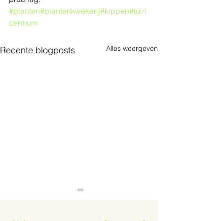
#planten
#plantenkwekerij
#kippen
#tuin
centrum
Alles weergeven
Recente blogposts