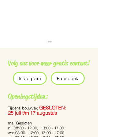
Volg ons voor meer gratis content!
Instagram
Facebook
Grauwe vliegenvanger
De Pennisetum 
Openingstijden:
Bunny Tails’
GESLOTEN:
Tijdens bouwvak
25 juli t/m 17 augustus
ma: Gesloten
di: 08:30 - 12:00, 13:00 - 17:00
wo: 08:30 - 12:00, 13:00 - 17:00