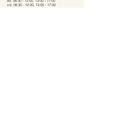
do: 08:30 - 12:00, 13:00 - 17:00
vrij: 08:30 - 12:00, 13:00 - 17:00
za: 08:30 - 12:00, 13:00 - 16:00
zo: Gesloten
Bij extreme weersomstandigheden kunnen de
openingstijden afwijken.
Op feestdagen zijn wij gesloten.
Contact:
Dijkstraat 40
5721 AR, Asten
Noord-Brabant
06-53 31 94 68
info@aartstuinplanten.nl