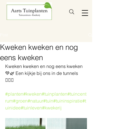
Post
Kweken kweken en nog
eens kweken
Kweken kweken en nog eens kweken
💚🌿 Een kijkje bij ons in de tunnels 
💁🏻‍♀️
#planten
#kweken
#tuinplanten
#tuincent
rum
#groen
#natuur
#tuin
#tuininspiratie
#t
uinidee
#tuinleven
#kwekerij