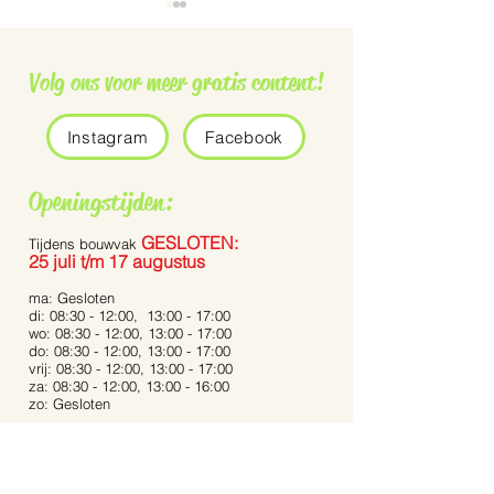
Volg ons voor meer gratis content!
Instagram
Facebook
Grauwe vliegenvanger
De Pennisetum 
Openingstijden:
Bunny Tails’
GESLOTEN:
Tijdens bouwvak
25 juli t/m 17 augustus
ma: Gesloten
di: 08:30 - 12:00, 13:00 - 17:00
wo: 08:30 - 12:00, 13:00 - 17:00
do: 08:30 - 12:00, 13:00 - 17:00
vrij: 08:30 - 12:00, 13:00 - 17:00
za: 08:30 - 12:00, 13:00 - 16:00
zo: Gesloten
Bij extreme weersomstandigheden kunnen de
openingstijden afwijken.
Op feestdagen zijn wij gesloten.