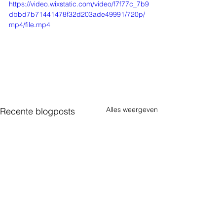
https://video.wixstatic.com/video/f7f77c_7b9
dbbd7b71441478f32d203ade49991/720p/
mp4/file.mp4
Alles weergeven
Recente blogposts