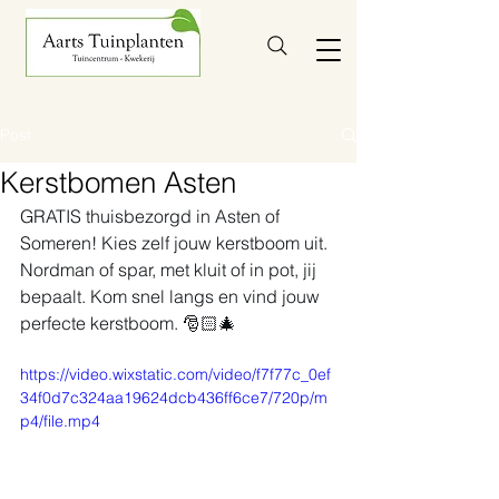
Post
Kerstbomen Asten
GRATIS thuisbezorgd in Asten of 
Someren! Kies zelf jouw kerstboom uit. 
Nordman of spar, met kluit of in pot, jij 
bepaalt. Kom snel langs en vind jouw 
perfecte kerstboom. 🎅🏻🎄
https://video.wixstatic.com/video/f7f77c_0ef
34f0d7c324aa19624dcb436ff6ce7/720p/m
p4/file.mp4