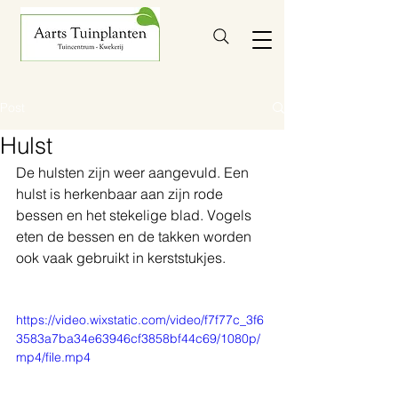
Post
Hulst
De hulsten zijn weer aangevuld. Een 
hulst is herkenbaar aan zijn rode 
bessen en het stekelige blad. Vogels 
eten de bessen en de takken worden 
ook vaak gebruikt in kerststukjes. 
https://video.wixstatic.com/video/f7f77c_3f6
3583a7ba34e63946cf3858bf44c69/1080p/
mp4/file.mp4