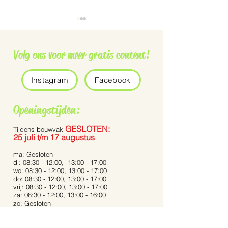
Volg ons voor meer gratis content!
Instagram
Facebook
Grauwe vliegenvanger
De Pennisetum 
Openingstijden:
Bunny Tails’
GESLOTEN:
Tijdens bouwvak
25 juli t/m 17 augustus
ma: Gesloten
di: 08:30 - 12:00, 13:00 - 17:00
wo: 08:30 - 12:00, 13:00 - 17:00
do: 08:30 - 12:00, 13:00 - 17:00
vrij: 08:30 - 12:00, 13:00 - 17:00
za: 08:30 - 12:00, 13:00 - 16:00
zo: Gesloten
Bij extreme weersomstandigheden kunnen de
openingstijden afwijken.