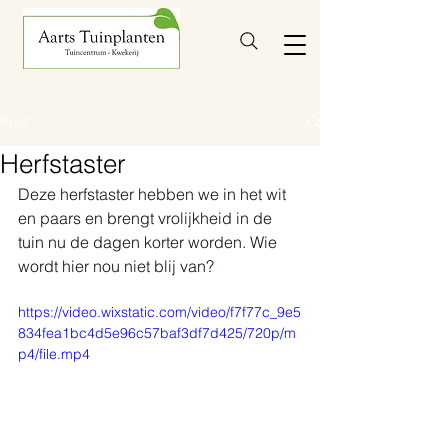
Post
Herfstaster
Deze herfstaster hebben we in het wit 
en paars en brengt vrolijkheid in de 
tuin nu de dagen korter worden. Wie 
wordt hier nou niet blij van? 
https://video.wixstatic.com/video/f7f77c_9e5
834fea1bc4d5e96c57baf3df7d425/720p/m
p4/file.mp4