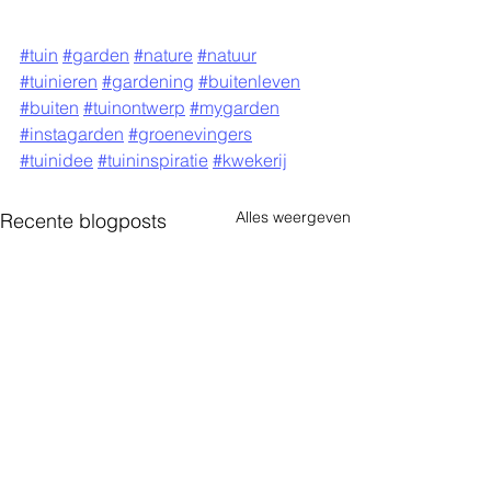
#tuin
#garden
#nature
#natuur
#tuinieren
#gardening
#buitenleven
#buiten
#tuinontwerp
#mygarden
#instagarden
#groenevingers
#tuinidee
#tuininspiratie
#kwekerij
Alles weergeven
Recente blogposts