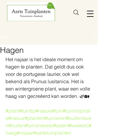
Post
Hagen
Het najaar is het ideale moment om 
hagen te planten. Dat geldt dus ook 
voor de portugese laurier, ook wel 
bekend als Prunus lusitanica. Het is 
een wintergroene plant, waar een volle 
haag van gecreëerd kan worden. 🌿🏡
#plant
#tuintip
#nature
#tuin
#tuininspirati
e
#natuur
#planten
#tuinieren
#buitenleve
n
#buiten
#tuinontwerp
#asten
#kwekerij
#
haag
#najaar
#aartstuinplanten