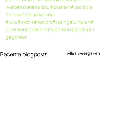
werp
#asten
#aartstuinplanten
#vastepla
ntenkwekerij
#kwekerij
#loveflowers
#flowers
#spring
#tuinplan
#
gardeninspiration
#mygarden
#gardenin
g
#garden
Alles weergeven
Recente blogposts