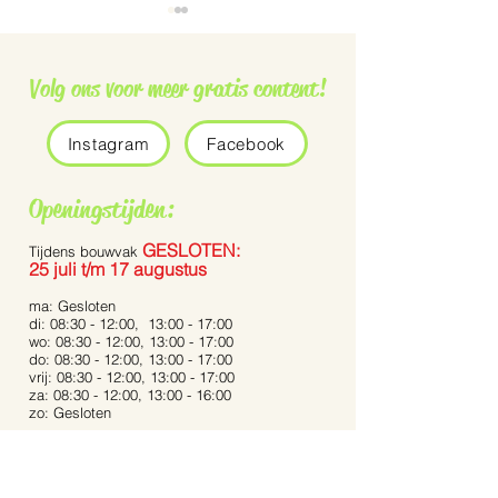
Volg ons voor meer gratis content!
Instagram
Facebook
Grauwe vliegenvanger
De Pennisetum 
Openingstijden:
Bunny Tails’
GESLOTEN:
Tijdens bouwvak
25 juli t/m 17 augustus
ma: Gesloten
di: 08:30 - 12:00, 13:00 - 17:00
wo: 08:30 - 12:00, 13:00 - 17:00
do: 08:30 - 12:00, 13:00 - 17:00
vrij: 08:30 - 12:00, 13:00 - 17:00
za: 08:30 - 12:00, 13:00 - 16:00
zo: Gesloten
Bij extreme weersomstandigheden kunnen de
openingstijden afwijken.