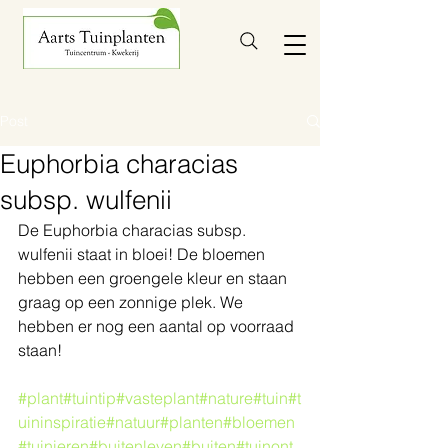
Post
Euphorbia characias
subsp. wulfenii
De Euphorbia characias subsp. 
wulfenii staat in bloei! De bloemen 
hebben een groengele kleur en staan 
graag op een zonnige plek. We 
hebben er nog een aantal op voorraad 
staan! 
#plant
#tuintip
#vasteplant
#nature
#tuin
#t
uininspiratie
#natuur
#planten
#bloemen
#tuinieren
#buitenleven
#buiten
#tuinont