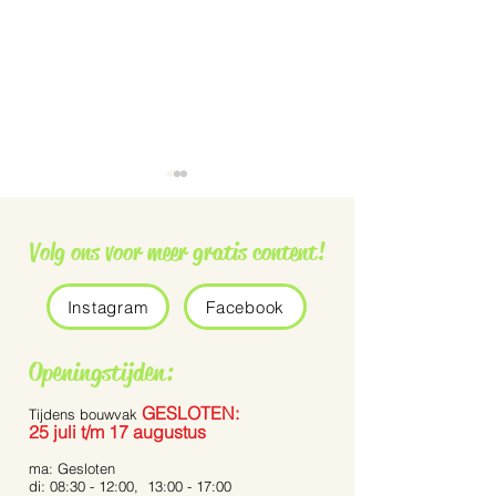
Volg ons voor meer gratis content!
Instagram
Facebook
Grauwe vliegenvanger
De Pennisetum 
Openingstijden:
Bunny Tails’
GESLOTEN:
Tijdens bouwvak
25 juli t/m 17 augustus
ma: Gesloten
di: 08:30 - 12:00, 13:00 - 17:00