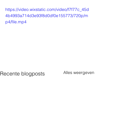
https://video.wixstatic.com/video/f7f77c_45d
4b4993a714d3e93f8d0df0e155773/720p/m
p4/file.mp4
Alles weergeven
Recente blogposts