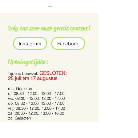
Volg ons voor meer gratis content!
Instagram
Facebook
Grauwe vliegenvanger
De Pennisetum 
Openingstijden:
Bunny Tails’
GESLOTEN:
Tijdens bouwvak
25 juli t/m 17 augustus
ma: Gesloten
di: 08:30 - 12:00, 13:00 - 17:00
wo: 08:30 - 12:00, 13:00 - 17:00
do: 08:30 - 12:00, 13:00 - 17:00
vrij: 08:30 - 12:00, 13:00 - 17:00
za: 08:30 - 12:00, 13:00 - 16:00
zo: Gesloten
Bij extreme weersomstandigheden kunnen de
openingstijden afwijken.