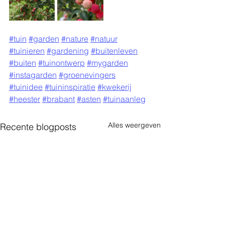
#tuin
#garden
#nature
#natuur
#tuinieren
#gardening
#buitenleven
#buiten
#tuinontwerp
#mygarden
#instagarden
#groenevingers
#tuinidee
#tuininspiratie
#kwekerij
#heester
#brabant
#asten
#tuinaanleg
Alles weergeven
Recente blogposts