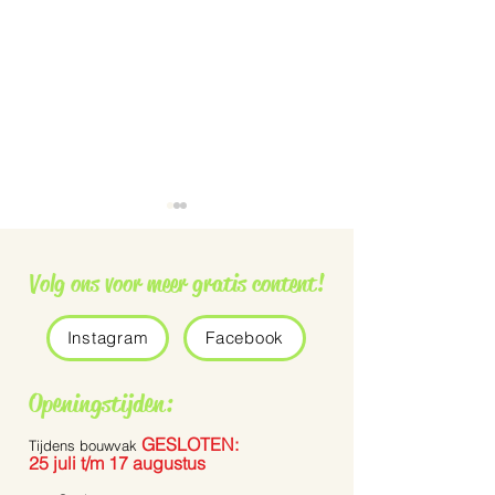
Volg ons voor meer gratis content!
Instagram
Facebook
Grauwe vliegenvanger
De Pennisetum 
Openingstijden:
Bunny Tails’
GESLOTEN:
Tijdens bouwvak
25 juli t/m 17 augustus