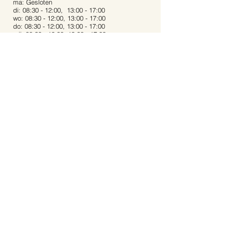
ma: Gesloten
di: 08:30 - 12:00, 13:00 - 17:00
wo: 08:30 - 12:00, 13:00 - 17:00
do: 08:30 - 12:00, 13:00 - 17:00
vrij: 08:30 - 12:00, 13:00 - 17:00
za: 08:30 - 12:00, 13:00 - 16:00
zo: Gesloten
Bij extreme weersomstandigheden kunnen de
openingstijden afwijken.
Op feestdagen zijn wij gesloten.
Contact:
Dijkstraat 40
5721 AR, Asten
Noord-Brabant
06-53 31 94 68
info@aartstuinplanten.nl