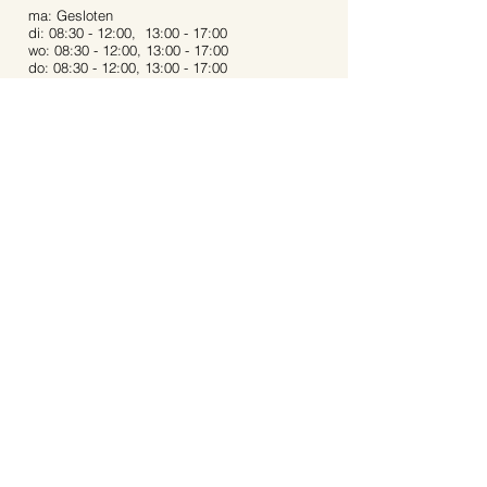
ma: Gesloten
di: 08:30 - 12:00, 13:00 - 17:00
wo: 08:30 - 12:00, 13:00 - 17:00
do: 08:30 - 12:00, 13:00 - 17:00
vrij: 08:30 - 12:00, 13:00 - 17:00
za: 08:30 - 12:00, 13:00 - 16:00
zo: Gesloten
Bij extreme weersomstandigheden kunnen de
openingstijden afwijken.
Op feestdagen zijn wij gesloten.
Contact:
Dijkstraat 40
5721 AR, Asten
Noord-Brabant
06-53 31 94 68
info@aartstuinplanten.nl