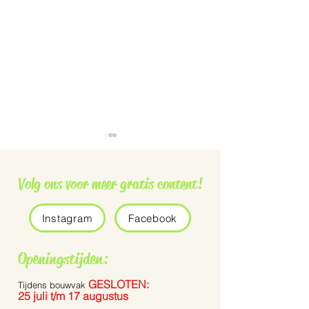
Volg ons voor meer gratis content!
Instagram
Facebook
Grauwe vliegenvanger
De Pennisetum 
Openingstijden:
Bunny Tails’
GESLOTEN:
Tijdens bouwvak
25 juli t/m 17 augustus